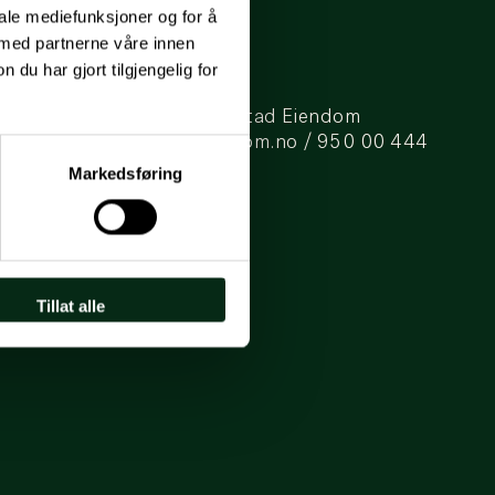
iale mediefunksjoner og for å
 med partnerne våre innen
u har gjort tilgjengelig for
Brandmanual for Mustad Eiendom
kunde@mustadeiendom.no
/
950 00 444
Markedsføring
Tillat alle