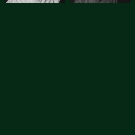
Alvaro Martinez
Arnstein Stamnes
Servicevaktmester
Direktør eiendomsdrift
478 10 256
480 44 090
am@mustadeiendom.no
as@mustadeiendom.no
Arnthor Asgrimsson
Besim Nosha