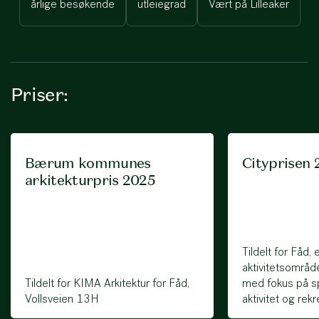
årlige besøkende
utleiegrad
Vært på Lilleaker
Priser:
Bærum kommunes
Cityprisen 
arkitekturpris 2025
Tildelt for Fåd,
aktivitetsområde
Tildelt for KIMA Arkitektur for Fåd,
med fokus på spor
Vollsveien 13H
aktivitet og rek