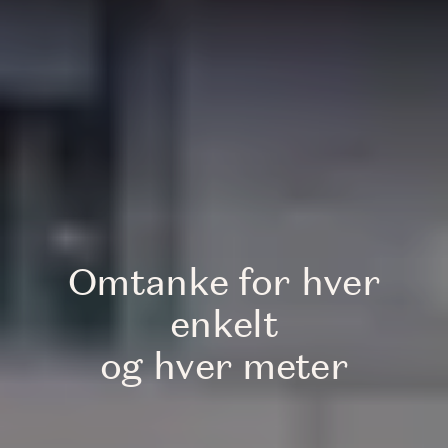
Omtanke for hver
enkelt
og hver meter