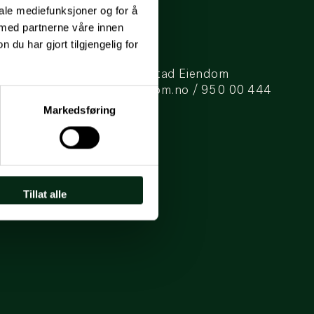
iale mediefunksjoner og for å
 med partnerne våre innen
u har gjort tilgjengelig for
Brandmanual for Mustad Eiendom
kunde@mustadeiendom.no
/
950 00 444
Markedsføring
Tillat alle