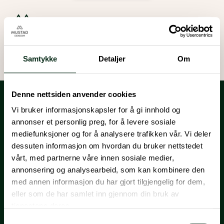
Samtykke
Detaljer
Om
Denne nettsiden anvender cookies
Vi bruker informasjonskapsler for å gi innhold og
annonser et personlig preg, for å levere sosiale
mediefunksjoner og for å analysere trafikken vår. Vi deler
dessuten informasjon om hvordan du bruker nettstedet
vårt, med partnerne våre innen sosiale medier,
annonsering og analysearbeid, som kan kombinere den
Mustad Eiendom
Brandmanual for Mustad Eiendom
med annen informasjon du har gjort tilgjengelig for dem,
Lilleakerveien 4C
eller som de har samlet inn gjennom din bruk av
PB. 100 Lilleaker
kunde@mustadeiendom.no
0216 Oslo
950 00 444
tjenestene deres.
Samtykkevalg