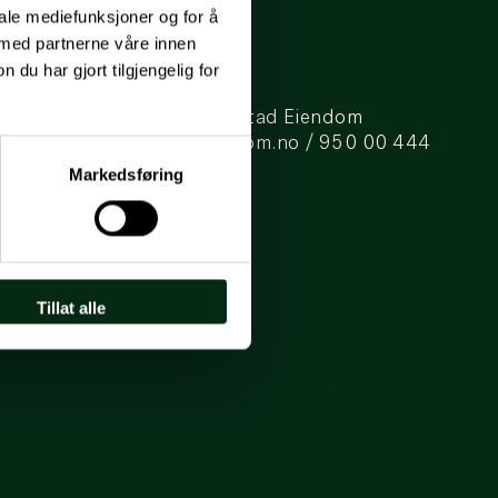
iale mediefunksjoner og for å
 med partnerne våre innen
u har gjort tilgjengelig for
Brandmanual for Mustad Eiendom
kunde@mustadeiendom.no
/
950 00 444
Markedsføring
Tillat alle