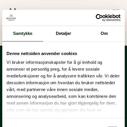
Samtykke
Detaljer
Om
Denne nettsiden anvender cookies
Vi bruker informasjonskapsler for å gi innhold og
annonser et personlig preg, for å levere sosiale
mediefunksjoner og for å analysere trafikken vår. Vi deler
dessuten informasjon om hvordan du bruker nettstedet
vårt, med partnerne våre innen sosiale medier,
annonsering og analysearbeid, som kan kombinere den
Mustad Eiendom
Brandmanual for Mustad Eiendom
med annen informasjon du har gjort tilgjengelig for dem,
Lilleakerveien 4C
eller som de har samlet inn gjennom din bruk av
PB. 100 Lilleaker
kunde@mustadeiendom.no
0216 Oslo
950 00 444
tjenestene deres.
Samtykkevalg