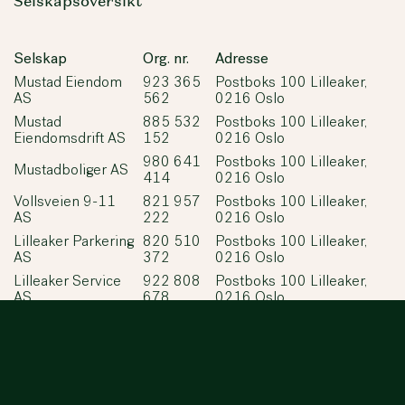
Selskapsoversikt
Selskap
Org. nr.
Adresse
Mustad Eiendom
923 365
Postboks 100 Lilleaker,
AS
562
0216 Oslo
Mustad
885 532
Postboks 100 Lilleaker,
Eiendomsdrift AS
152
0216 Oslo
980 641
Postboks 100 Lilleaker,
Mustadboliger AS
414
0216 Oslo
Vollsveien 9-11
821 957
Postboks 100 Lilleaker,
AS
222
0216 Oslo
Lilleaker Parkering
820 510
Postboks 100 Lilleaker,
AS
372
0216 Oslo
Lilleaker Service
922 808
Postboks 100 Lilleaker,
AS
678
0216 Oslo
Lilleaker Prosjekt
920 510
Postboks 100 Lilleaker,
AS
426
0216 Oslo
B4 Lilleaker
927 207
Postboks 100 Lilleaker,
Eiendom AS
966
0216 Oslo
913 260
Postboks 100 Lilleaker,