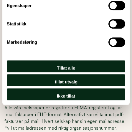
Egenskaper
Faktura-informasjon
Statistikk
Markedsføring
Leverandørfaktura
Tillat alle
For at fakturaer skal bli behandlet riktig og betalt inne
forfall, må de utstedes til riktig juridisk enhet og merkes i
tillat utvalg
henhold til våre krav. Det er en forutsetning at fakturaer
utstedes iht Bokføringsloven.
Ikke tillat
Alle våre selskaper er registrert i ELMA-registeret og tar
imot fakturaer i EHF-format. Alternativt kan vi ta imot pdf-
fakturaer på mail. Hvert selskap har sin egen mailadresse.
Fyll ut mailadressen med riktig organisasjonsnummer,