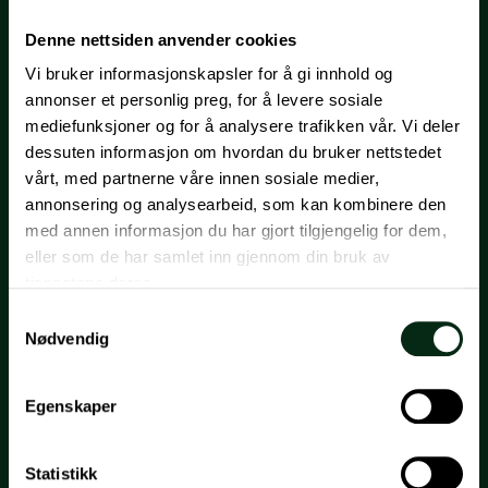
Denne nettsiden anvender cookies
Lilleakerveien 31 - rimelig
Vi bruker informasjonskapsler for å gi innhold og
cowork - sentralt på
annonser et personlig preg, for å levere sosiale
mediefunksjoner og for å analysere trafikken vår. Vi deler
Lilleaker Torg
dessuten informasjon om hvordan du bruker nettstedet
vårt, med partnerne våre innen sosiale medier,
annonsering og analysearbeid, som kan kombinere den
med annen informasjon du har gjort tilgjengelig for dem,
Fasiliteter
eller som de har samlet inn gjennom din bruk av
Aircondition, Bredbåndstilknytning, Garasje/P-plass, Heis
tjenestene deres.
Samtykkevalg
Beskrivelse
Nødvendig
KONTORENE
3. et.
- fra 20-44 m2 BTA
Egenskaper
FASILITETER
Statistikk