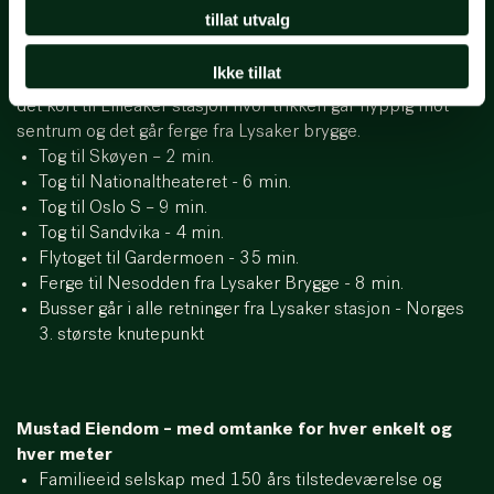
God og enkel tilgjengelighet
tillat utvalg
Norges tredje største knutepunkt, Lysaker stasjon, ligger
kun få minutters gange unna kontorene. Her går tog, buss
Ikke tillat
og flytog til sentrum, Gardermoen og vestover. I tillegg er
det kort til Lilleaker stasjon hvor trikken går hyppig mot
sentrum og det går ferge fra Lysaker brygge.
Tog til Skøyen – 2 min.
Tog til Nationaltheateret - 6 min.
Tog til Oslo S – 9 min.
Tog til Sandvika - 4 min.
Flytoget til Gardermoen - 35 min.
Ferge til Nesodden fra Lysaker Brygge - 8 min.
Busser går i alle retninger fra Lysaker stasjon - Norges
3. største knutepunkt
Mustad Eiendom – med omtanke for hver enkelt og
hver meter
Familieeid selskap med 150 års tilstedeværelse og