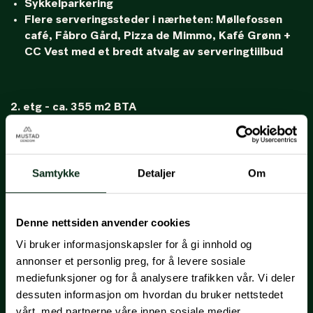
Sykkelparkering
Flere serveringssteder i nærheten: Møllefossen
café, Fåbro Gård, Pizza de Mimmo, Kafé Grønn +
CC Vest med et bredt atvalg av serveringtiilbud
2. etg - ca. 355 m2 BTA
20-25 arbeidsplasser
2 store rom
3 stillerom
Kjøkkensone
Samtykke
Detaljer
Om
Toaletter og garderober i samme etasje
Denne nettsiden anvender cookies
2.etg - ca. 152 m2 BTA
Vi bruker informasjonskapsler for å gi innhold og
8 arbeidsplasser
annonser et personlig preg, for å levere sosiale
Stillerom
mediefunksjoner og for å analysere trafikken vår. Vi deler
Kjøkkensone
dessuten informasjon om hvordan du bruker nettstedet
Toaletter og garderober i samme etasje
vårt, med partnerne våre innen sosiale medier,