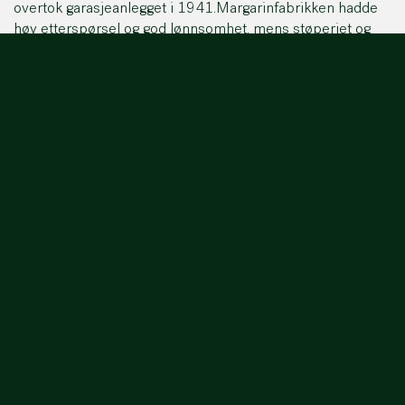
overtok garasjeanlegget i 1941.Margarinfabrikken hadde
høy etterspørsel og god lønnsomhet, mens støperiet og
øksefabrikken slet med råvaremangel mot slutten av
krigen. I 1950 tok Johan Nordahl Mustad over og
moderniserte driften. På 1960-talletinvesterte Mustad i ny
teknologi, utviklet selvvalg-systemet for jernvare og stiftet
Forma, som samlet store deler av norsk
margarinproduksjon. Med merkenavn som Mills og Delikat
var konsernet godt posisjonert ved inngangen til
oljealderen.»
1967
FARVEL TIL JERNALDEREN
I 1967 ble en ny jernvarefabrikk og hovedkontor bygget
på Lilleaker for å samle all spikerproduksjon.