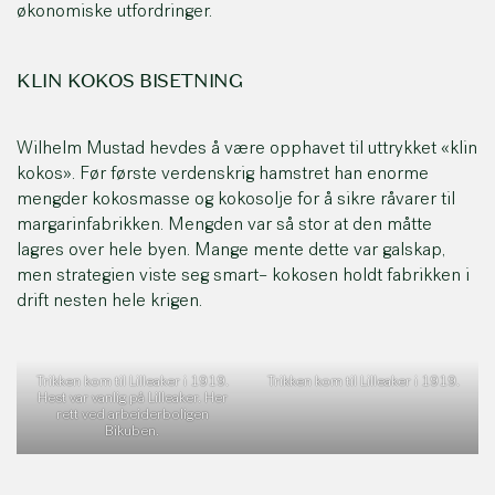
økonomiske utfordringer.
KLIN KOKOS BISETNING
Wilhelm Mustad hevdes å være opphavet til uttrykket «klin
kokos». Før første verdenskrig hamstret han enorme
mengder kokosmasse og kokosolje for å sikre råvarer til
margarinfabrikken. Mengden var så stor at den måtte
lagres over hele byen. Mange mente dette var galskap,
men strategien viste seg smart– kokosen holdt fabrikken i
drift nesten hele krigen.
Trikken kom til Lilleaker i 1919.
Trikken kom til Lilleaker i 1919.
Hest var vanlig på Lilleaker. Her
rett ved arbeiderboligen
Bikuben.