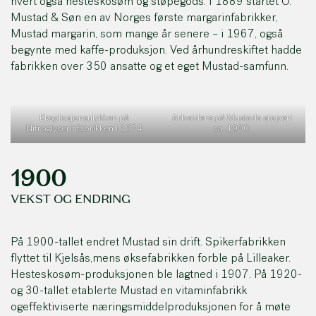
hvert også hesteskosøm og støpegods. I 1889 startet O.
Mustad & Søn en av Norges første margarinfabrikker,
Mustad margarin, som mange år senere – i 1967, også
begynte med kaffe-produksjon. Ved århundreskiftet hadde
fabrikken over 350 ansatte og et eget Mustad-samfunn.
Eksplosjonsulykken på
Arbeidere på Mustads støperi
Nitroglyserinfabrikken i 1874
ca. 1900.
1900
VEKST OG ENDRING
På 1900-tallet endret Mustad sin drift. Spikerfabrikken
flyttet til Kjelsås,mens øksefabrikken forble på Lilleaker.
Hesteskosøm-produksjonen ble lagtned i 1907. På 1920-
og 30-tallet etablerte Mustad en vitaminfabrikk
ogeffektiviserte næringsmiddelproduksjonen for å møte